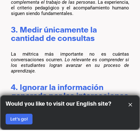
complementa el trabajo de las personas
. La experiencia,
el criterio pedagógico y el acompañamiento humano
siguen siendo fundamentales.
3. Medir únicamente la
cantidad de consultas
La métrica más importante no es cuántas
conversaciones ocurren.
Lo relevante es comprender si
los estudiantes logran avanzar en su proceso de
aprendizaje.
4. Ignorar la información
generada por las interacciones
Would you like to visit our English site?
Las consultas de los estudiantes representan una fuente
de información valiosa para mejorar programas,
Let’s go!
contenidos y estrategias de acompañamiento.
Cuándo tiene sentido