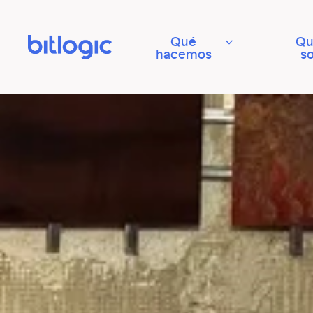
Qué
Qu
hacemos
s