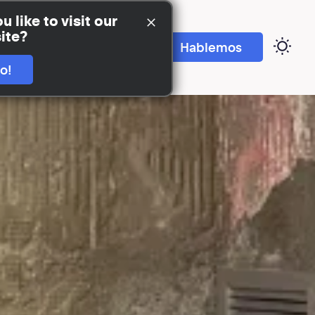
 like to visit our
site?
de
Sumate
Hablemos
go!