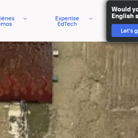
Would you
English 
iénes
Expertise
Casos 
omos
EdTech
éxito
Let’s 